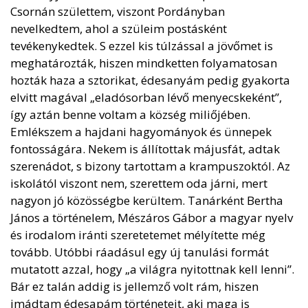
Csornán születtem, viszont Pordányban
nevelkedtem, ahol a szüleim postásként
tevékenykedtek. S ezzel kis túlzással a jövőmet is
meghatározták, hiszen mindketten folyamatosan
hozták haza a sztorikat, édesanyám pedig gyakorta
elvitt magával „eladósorban lévő menyecskeként”,
így aztán benne voltam a község miliőjében.
Emlékszem a hajdani hagyományok és ünnepek
fontosságára. Nekem is állítottak májusfát, adtak
szerenádot, s bizony tartottam a krampuszoktól. Az
iskolától viszont nem, szerettem oda járni, mert
nagyon jó közösségbe kerültem. Tanárként Bertha
János a történelem, Mészáros Gábor a magyar nyelv
és irodalom iránti szeretetemet mélyítette még
tovább. Utóbbi ráadásul egy új tanulási formát
mutatott azzal, hogy „a világra nyitottnak kell lenni”.
Bár ez talán addig is jellemző volt rám, hiszen
imádtam édesapám történeteit, aki maga is