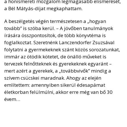
a honismereti mozgalom legmagasabb elismerését,
a Bél Mátyás-díjat megkaphattam.
A beszélgetés végén természetesen a „hogyan
tovább” is szóba kerül. – A jövőben tanulmányok
írására összpontosítok, de több könyvtéma is
foglalkoztat. Szeretnénk Lanczendorfer Zsuzsával
folytatni a gyermekeknek szánt közös sorozatunkat,
immár az ötödik kötetet, de önálló műveket is
tervezek felnőtteknek és gyerekeknek egyaránt –
mert azért a gyerekek, a „továbbvivők” mindig a
szívem csücskei maradnak. Ahogy az elején
említettem: amennyiben sikerül édesapámat
életkorban felülmúlni, akkor erre még van bő 30
évem…