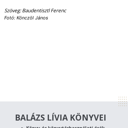
Szöveg: Baudentisztl Ferenc
Fotó: Könczöl János
BALÁZS LÍVIA KÖNYVEI
Könyv-és könyvtárhasználati órák