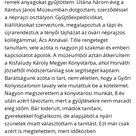
remek anyagokat gyűjtöttem. Utána három évig a
Xántus János Múzeumban dolgoztam, szerződéssel
a néprajzi osztályon. Gyűjtőexpedíciókat,
kiállításokat szerveztünk, megalapoztuk a tápi és
újrarendeztük a tényői tájházat az óvári néprajzos
kollégámmal, Ács Annával. Tőle rengeteget
tanultam, vele azóta is nagyon jó szakmai és emberi
kapcsolatot ápolok. A múzeumból aztán átkerültem
a Kisfaludy Károly Megyei Könyvtárba, ahol Horváth
Józseftől módszertanilag sok segítséget kaptam.
Barátságunk azóta is tart, nem véletlen, hogy a Győri
Könyvszalonon tavaly vele mutattuk be a kötetemet.
Nagyon megszerettem a könyvtárosi munkát, 8 év
után azért távoztam, mert a gyűjtésekre nem maradt
elég időm. Bár kiderült, imádok tanítani,
gyerekekkel foglalkozni, de alapjából a nyári
szünetek miatt választottam a tanítást. Ezt már csak
azért is megtehettem, mert időközben