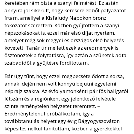
keretében rám bízta a szanyi felmérést. Ez aztán
annyira jól sikerült, hogy kérésére ebből pályázatot
írtam, amellyel a Kisfaludy Napokon bronz
fokozatot szereztem. Közben gyűjtöttem a szanyi
népszokásokat is, ezzel már első díjat nyertem,
amelyet még sok megyei és országos első helyezés
követett. Tanár úr mellett ezek az eredmények is
ösztönöztek a folytatásra, így aztán a szünetek adta
szabadidőt a gyűjtésre fordítottam.
Bár úgy tűnt, hogy ezzel megpecsételődött a sorsa,
annak idején nem volt könnyű bejutni egyetemi
néprajz szakra. Az évfolyamonkénti pár fős hallgatói
létszám és a régiónként egy jelentkező felvétele
szinte reménytelen helyzetet teremtett. –
Eredménytelenül próbálkoztam, így a
továbbtanulás helyett egy évig Bágyogyszováton
képesítés nélkül tanítottam, közben a gyerekekkel