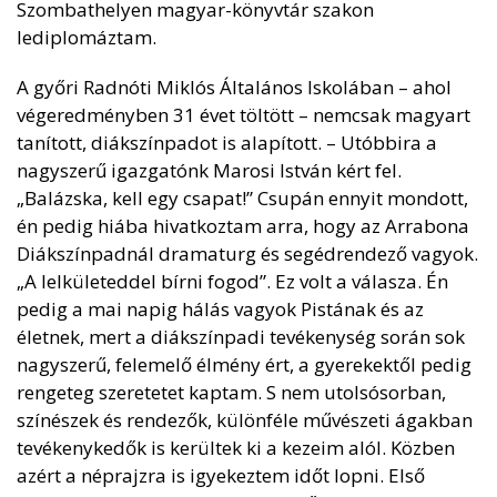
Szombathelyen magyar-könyvtár szakon
lediplomáztam.
A győri Radnóti Miklós Általános Iskolában – ahol
végeredményben 31 évet töltött – nemcsak magyart
tanított, diákszínpadot is alapított. – Utóbbira a
nagyszerű igazgatónk Marosi István kért fel.
„Balázska, kell egy csapat!” Csupán ennyit mondott,
én pedig hiába hivatkoztam arra, hogy az Arrabona
Diákszínpadnál dramaturg és segédrendező vagyok.
„A lelkületeddel bírni fogod”. Ez volt a válasza. Én
pedig a mai napig hálás vagyok Pistának és az
életnek, mert a diákszínpadi tevékenység során sok
nagyszerű, felemelő élmény ért, a gyerekektől pedig
rengeteg szeretetet kaptam. S nem utolsósorban,
színészek és rendezők, különféle művészeti ágakban
tevékenykedők is kerültek ki a kezeim alól. Közben
azért a néprajzra is igyekeztem időt lopni. Első