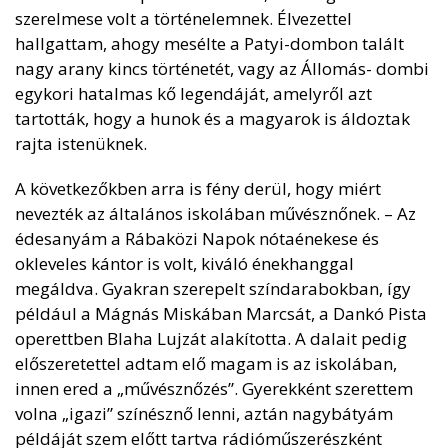
szerelmese volt a történelemnek. Élvezettel
hallgattam, ahogy mesélte a Patyi-dombon talált
nagy arany kincs történetét, vagy az Állomás- dombi
egykori hatalmas kő legendáját, amelyről azt
tartották, hogy a hunok és a magyarok is áldoztak
rajta istenüknek.
A következőkben arra is fény derül, hogy miért
nevezték az általános iskolában művésznőnek. – Az
édesanyám a Rábaközi Napok nótaénekese és
okleveles kántor is volt, kiváló énekhanggal
megáldva. Gyakran szerepelt színdarabokban, így
például a Mágnás Miskában Marcsát, a Dankó Pista
operettben Blaha Lujzát alakította. A dalait pedig
előszeretettel adtam elő magam is az iskolában,
innen ered a „művésznőzés”. Gyerekként szerettem
volna „igazi” színésznő lenni, aztán nagybátyám
példáját szem előtt tartva rádióműszerészként