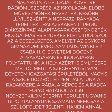
NAGYBÁTYJA PÉLDÁJÁT KÖVETVE
RÁDIÓMŰSZERÉSZ. AZ ISKOLÁBAN ELŐBB
MŰVÉSZNŐNEK NEVEZTÉK, KÉSŐBB
„LÍVIUSZKÉNT” A NÉPRAJZ IRÁNYÁBA
TERELTÉK, „BALÁZSKAKÉNT” PEDIG
DIÁKSZÍNPAD ALAPÍTÁSÁRA ÖSZTÖNÖZTÉK.
MOZGALMAS ÉS ÉRDEKES ÉLETÚTRÓL SZÓL
AZ A BESZÉLGETÉS, AMELYET AZ EGYKORI
GIMNÁZIUMI ÉVFOLYAMTÁRS, WINKLER
CSABA H. C. EGYETEMI DOCENS
TÁRSASÁGÁBAN ÉS IRODÁJÁBAN
FOLYTATTUNK. A HELY AZÉRT IS EMLÍTÉSRE
MÉLTÓ, MERT A SZÉCHENYI ISTVÁN
EGYETEM IGAZGATÁSI ÉPÜLETÉBŐL, VAGYIS
A SZIGETKÖZBŐL ÉPPEN RÁLÁTUNK A
RÁBAKÖZRE. A RÁBA, A RÉPCE ÉS A RÁBCA
FOLYÓ HATÁROLTA 1138
NÉGYZETKILOMÉTERNYI TERÜLET UGYANIS
RIPORTALANYUNK SZÁMÁRA NEMCSAK A
SZÜLŐFÖLDET JELENTI, HANEM ANNÁL