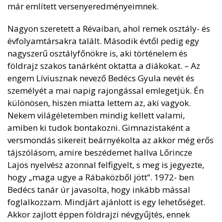
már említett versenyeredményeimnek.
Nagyon szeretett a Révaiban, ahol remek osztály- és
évfolyamtársakra talált. Második évtől pedig egy
nagyszerű osztályfőnökre is, aki történelem és
földrajz szakos tanárként oktatta a diákokat. – Az
engem Líviusznak nevező Bedécs Gyula nevét és
személyét a mai napig rajongással emlegetjük. Én
különösen, hiszen miatta lettem az, aki vagyok.
Nekem világéletemben mindig kellett valami,
amiben ki tudok bontakozni. Gimnazistaként a
versmondás sikereit beárnyékolta az akkor még erős
tájszólásom, amire beszédemet hallva Lőrincze
Lajos nyelvész azonnal felfigyelt, s meg is jegyezte,
hogy „maga ugye a Rábaközből jött”. 1972- ben
Bedécs tanár úr javasolta, hogy inkább mással
foglalkozzam. Mindjárt ajánlott is egy lehetőséget.
Akkor zajlott éppen földrajzi névgyűjtés, ennek