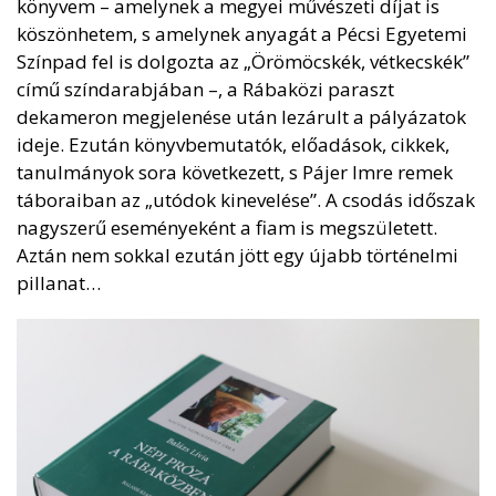
könyvem – amelynek a megyei művészeti díjat is
köszönhetem, s amelynek anyagát a Pécsi Egyetemi
Színpad fel is dolgozta az „Örömöcskék, vétkecskék”
című színdarabjában –, a Rábaközi paraszt
dekameron megjelenése után lezárult a pályázatok
ideje. Ezután könyvbemutatók, előadások, cikkek,
tanulmányok sora következett, s Pájer Imre remek
táboraiban az „utódok kinevelése”. A csodás időszak
nagyszerű eseményeként a fiam is megszületett.
Aztán nem sokkal ezután jött egy újabb történelmi
pillanat…