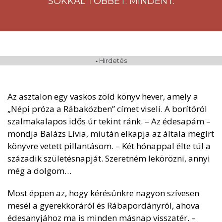
SOKKAL TÖBBET. MINDENT.
Hirdetés
Az asztalon egy vaskos zöld könyv hever, amely a
„Népi próza a Rábaközben” címet viseli. A borítóról
szalmakalapos idős úr tekint ránk. – Az édesapám –
mondja Balázs Lívia, miután elkapja az általa megírt
könyvre vetett pillantásom. – Két hónappal élte túl a
századik születésnapját. Szeretném lekörözni, annyi
még a dolgom…
Most éppen az, hogy kérésünkre nagyon szívesen
mesél a gyerekkoráról és Rábapordányról, ahova
édesanyjához ma is minden másnap visszatér. –