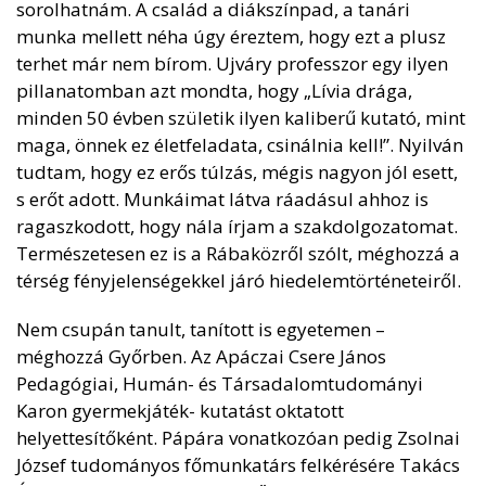
sorolhatnám. A család a diákszínpad, a tanári
munka mellett néha úgy éreztem, hogy ezt a plusz
terhet már nem bírom. Ujváry professzor egy ilyen
pillanatomban azt mondta, hogy „Lívia drága,
minden 50 évben születik ilyen kaliberű kutató, mint
maga, önnek ez életfeladata, csinálnia kell!”. Nyilván
tudtam, hogy ez erős túlzás, mégis nagyon jól esett,
s erőt adott. Munkáimat látva ráadásul ahhoz is
ragaszkodott, hogy nála írjam a szakdolgozatomat.
Természetesen ez is a Rábaközről szólt, méghozzá a
térség fényjelenségekkel járó hiedelemtörténeteiről.
Nem csupán tanult, tanított is egyetemen –
méghozzá Győrben. Az Apáczai Csere János
Pedagógiai, Humán- és Társadalomtudományi
Karon gyermekjáték- kutatást oktatott
helyettesítőként. Pápára vonatkozóan pedig Zsolnai
József tudományos főmunkatárs felkérésére Takács