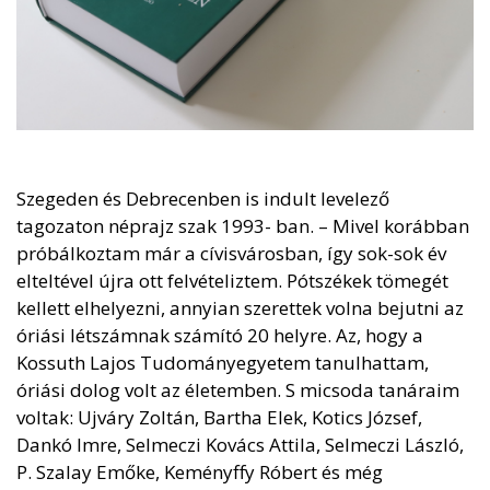
Szegeden és Debrecenben is indult levelező
tagozaton néprajz szak 1993- ban. – Mivel korábban
próbálkoztam már a cívisvárosban, így sok-sok év
elteltével újra ott felvételiztem. Pótszékek tömegét
kellett elhelyezni, annyian szerettek volna bejutni az
óriási létszámnak számító 20 helyre. Az, hogy a
Kossuth Lajos Tudományegyetem tanulhattam,
óriási dolog volt az életemben. S micsoda tanáraim
voltak: Ujváry Zoltán, Bartha Elek, Kotics József,
Dankó Imre, Selmeczi Kovács Attila, Selmeczi László,
P. Szalay Emőke, Keményffy Róbert és még