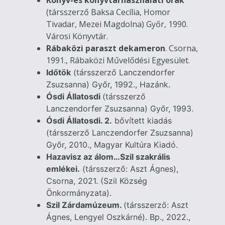
(társszerző Baksa Cecília, Homor
Tivadar, Mezei Magdolna) Győr, 1990.
Városi Könyvtár.
Rábaközi paraszt dekameron
. Csorna,
1991., Rábaközi Művelődési Egyesület.
Időtök
(társszerző Lanczendorfer
Zsuzsanna) Győr, 1992., Hazánk.
Ósdi Állatosdi
(társszerző
Lanczendorfer Zsuzsanna) Győr, 1993.
Ósdi Állatosdi. 2.
bővített kiadás
(társszerző Lanczendorfer Zsuzsanna)
Győr, 2010., Magyar Kultúra Kiadó.
Hazavisz az álom…Szil szakrális
emlékei.
(társszerző: Aszt Ágnes),
Csorna, 2021. (Szil Község
Önkormányzata).
Szil Zárdamúzeum.
(társszerző: Aszt
Ágnes, Lengyel Oszkárné). Bp., 2022.,