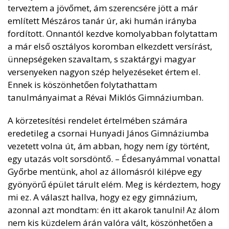
terveztem a jövőmet, ám szerencsére jött a már
említett Mészáros tanár úr, aki humán irányba
fordított. Onnantól kezdve komolyabban folytattam
a már első osztályos koromban elkezdett versírást,
ünnepségeken szavaltam, s szaktárgyi magyar
versenyeken nagyon szép helyezéseket értem el.
Ennek is köszönhetően folytathattam
tanulmányaimat a Révai Miklós Gimnáziumban.
A körzetesítési rendelet értelmében számára
eredetileg a csornai Hunyadi János Gimnáziumba
vezetett volna út, ám abban, hogy nem így történt,
egy utazás volt sorsdöntő. – Édesanyámmal vonattal
Győrbe mentünk, ahol az állomásról kilépve egy
gyönyörű épület tárult elém. Meg is kérdeztem, hogy
mi ez. A választ hallva, hogy ez egy gimnázium,
azonnal azt mondtam: én itt akarok tanulni! Az álom
nem kis küzdelem árán valóra vált, köszönhetően a