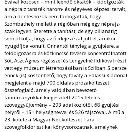
Évával közösen – mint leendő oktatók – kidolgozták
a néprajz tanszék három- és négyéves képzési tervét,
ám a döntéshozók nem támogatták, hogy
Szombathely mellett a régióban még egy néprajz-
szak legyen. Szerette a tanítást, de egy pillanatig
sem titkolja, hogy az ő ideje azzal jött el, amikor
nyugdíjba vonult. Onnantól tényleg a gyűjtésre, a
feldolgozásra és közkinccsé tevésre koncentrálhatott.
Sőt, Aszt Ágnes régésszel és Lengyelné Ildikóval részt
vett egy múzeum létrehozásában is Szilban. S persze
ennek (is) köszönhető, hogy tavaly a Balassi Kiadónál
megjelent a majd 700 oldalas prózaköltészeti
összefoglaló, amely valójában bevezető
tanulmányokkal kiegészített 2015 tételes
szöveggyűjtemény – 293 adatközlőtől, 68 gyűjtési
helyről – 151 helységnévvel és 526 tájszóval. A mű a
23. kötete a Magyar Népköltészet Tára
szövegfolklorisztikai könyvsorozatnak, amelynek