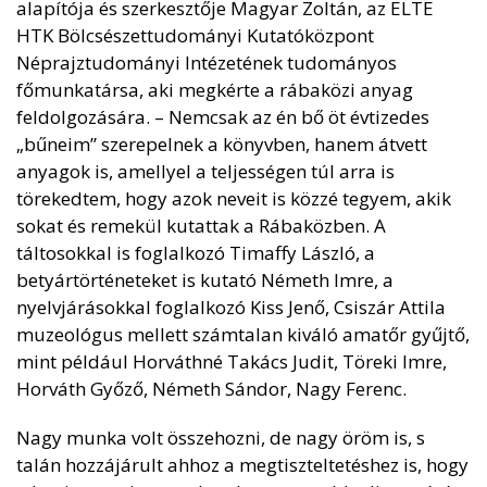
alapítója és szerkesztője Magyar Zoltán, az ELTE
HTK Bölcsészettudományi Kutatóközpont
Néprajztudományi Intézetének tudományos
főmunkatársa, aki megkérte a rábaközi anyag
feldolgozására. – Nemcsak az én bő öt évtizedes
„bűneim” szerepelnek a könyvben, hanem átvett
anyagok is, amellyel a teljességen túl arra is
törekedtem, hogy azok neveit is közzé tegyem, akik
sokat és remekül kutattak a Rábaközben. A
táltosokkal is foglalkozó Timaffy László, a
betyártörténeteket is kutató Németh Imre, a
nyelvjárásokkal foglalkozó Kiss Jenő, Csiszár Attila
muzeológus mellett számtalan kiváló amatőr gyűjtő,
mint például Horváthné Takács Judit, Töreki Imre,
Horváth Győző, Németh Sándor, Nagy Ferenc.
Nagy munka volt összehozni, de nagy öröm is, s
talán hozzájárult ahhoz a megtiszteltetéshez is, hogy